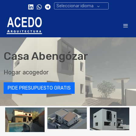
Seleccionar idioma
Casa Abengózar
Hogar acogedor
PIDE PRESUPUESTO GRATIS