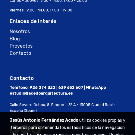
Lunes - Jueves: 9:00 - 14:00, 17:00 - 20:00
Viernes: 9:00 - 14:00, 17:00 - 19:00
Enlaces de interés
Nosotros
Blog
Proyectos
Contacto
Contacto
Teléfono:
926 274 322
|
639 652 607
|
WhatsApp
estudio@acedoarquitectura.es
Calle Severo Ochoa, 8. Bloque 1, 3º A · 13005 Ciudad Real -
España (Spain)
Jesús Antonio Fernández Acedo
utiliza cookies propias y
terceros para obtener datos estadísticos de la navegación
de nuestros usuarios y mejorar nuestros servicios. Puedes